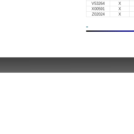
V53264
X
X00591
X
Z02024
X