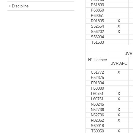
P61893
Discipline
P68850
P69051
R01805
X
S52654
X
S56202
X
S56904
T51533
UVR
N° Licence
UVR AFC
C51772
X
E52375
F01304
H53080
L60751
X
L60751
X
N50245
N52736
X
N52736
X
R02052
X
S69918
T50050
X