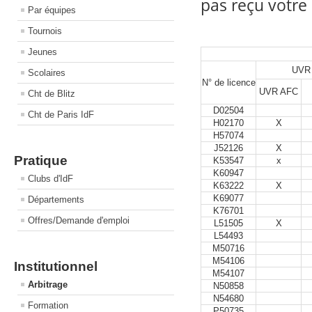
pas reçu votre
Par équipes
Tournois
Jeunes
UVR
Scolaires
N° de licence
UVR AFC
Cht de Blitz
D02504
Cht de Paris IdF
H02170
X
H57074
J52126
X
Pratique
K53547
x
K60947
Clubs d'IdF
K63222
X
K69077
Départements
K76701
Offres/Demande d'emploi
L51505
X
L54493
M50716
M54106
Institutionnel
M54107
Arbitrage
N50858
N54680
Formation
P50735