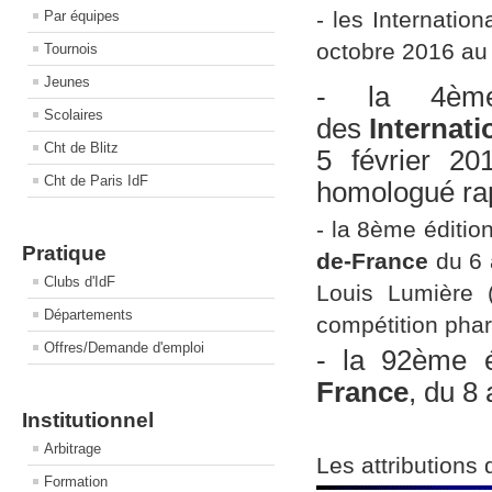
- les Internatio
Par équipes
octobre 2016 a
Tournois
Jeunes
- la 4èm
Scolaires
des
Internati
Cht de Blitz
5 février 2
Cht de Paris IdF
homologué rapi
- la 8ème éditio
Pratique
de-France
du 6 
Clubs d'IdF
Louis Lumière 
Départements
compétition phar
Offres/Demande d'emploi
- la 92ème 
France
, du 8 
Institutionnel
Arbitrage
Les attributions
Formation