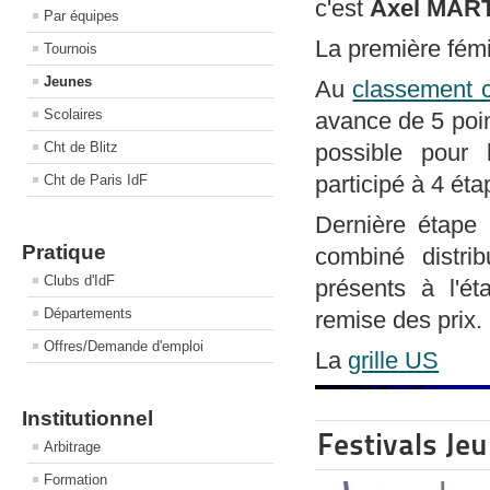
c'est
Axel MAR
Par équipes
La première fém
Tournois
Jeunes
Au
classement 
Scolaires
avance de 5 poin
Cht de Blitz
possible pour 
participé à 4 éta
Cht de Paris IdF
Dernière étape 
Pratique
combiné distri
Clubs d'IdF
présents à l'é
Départements
remise des prix.
Offres/Demande d'emploi
La
grille US
Institutionnel
Festivals Jeu
Arbitrage
Formation