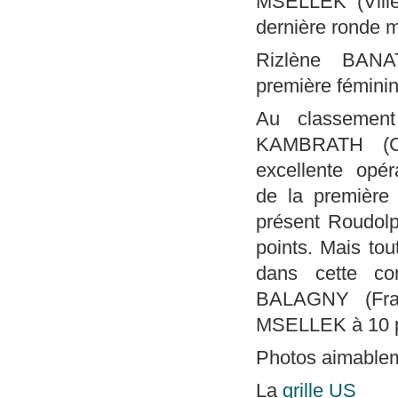
MSELLEK (Villep
dernière ronde m
Rizlène BANA
première féminin
Au classement
KAMBRATH (Cl
excellente opér
de la première 
présent Roudo
points. Mais tou
dans cette com
BALAGNY (Fran
MSELLEK à 10 po
Photos aimable
La
grille US