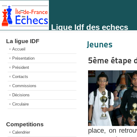
Ligue Idf des echecs
La ligue IDF
Jeunes
Accueil
5ème étape du
Présentation
Président
Contacts
Commissions
Décisions
Circulaire
Competitions
place, on retro
Calendrier