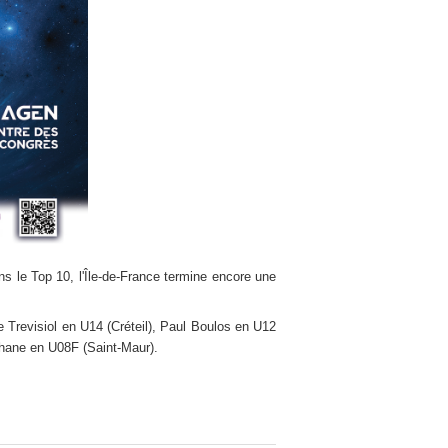
s le Top 10, l'Île-de-France termine encore une
ne Trevisiol en U14 (Créteil), Paul Boulos en U12
hane en U08F (Saint-Maur).