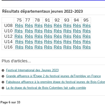
Résultats départementaux jeunes 2022-2023
75
77
78
91
92
93
94
95
U08
Rés
Rés
Rés
Rés
Rés
Rés
Rés
Rés
U10
Rés
Rés
Rés
Rés
Rés
Rés
Rés
Rés
U12
Rés
Rés
Rés
Rés
Rés
Rés
Rés
Rés
U14
Rés
Rés
Rés
Rés
Rés
Rés
Rés
Rés
U16
Rés
Rés
Rés
Rés
Rés
Rés
Rés
Rés
Plus d'articles...
Festival International des Jeunes 2023
Grande affluence à l'Étape 2 du festival jeunes deTremblay en France
Fabuleuse affluence à la première étape du festival jeunes de Bois-Col
La 4e étape du festival de Bois-Colombes fait salle comble
Page 6 sur 33