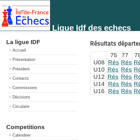
Ligue Idf des echecs
La ligue IDF
Résultats départ
Accueil
75
77
7
Présentation
U08
Rés
Rés
R
U10
Rés
Rés
R
Président
U12
Rés
Rés
R
Contacts
U14
Rés
Rés
R
Commissions
U16
Rés
Rés
R
Décisions
Circulaire
Competitions
Calendrier