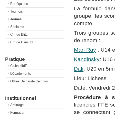
Par équipes
La formule dan
Tournois
groupe, les sco
Jeunes
compte.
Scolaires
Trois groupes s
Cht de Blitz
de renom :
Cht de Paris IdF
Man Ray
: U14 e
Kandinsky
: U16
Pratique
Clubs d'IdF
Dali
: U20
en 5mi
Départements
Lieu: Lichess
Offres/Demande d'emploi
Date: Vendredi 2
Procédure à su
Institutionnel
licenciés FFE so
Arbitrage
se connectant 
Formation