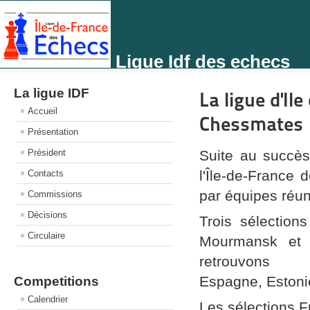
Ligue Idf des echecs
La ligue IDF
La ligue d'Il
Accueil
Chessmates
Présentation
Président
Suite au succès
l'Île-de-France 
Contacts
par équipes réu
Commissions
Décisions
Trois sélection
Circulaire
Mourmansk et d
retrouvons
Espagne,
Eston
Competitions
Calendrier
Les sélections 