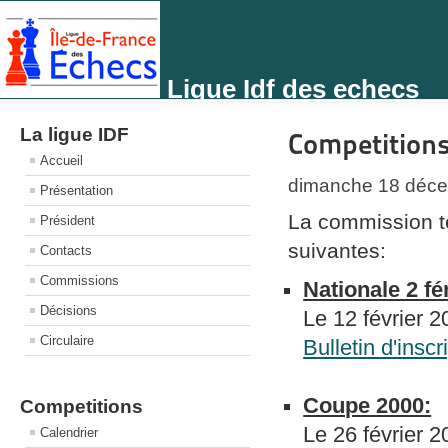
Ligue Idf des echecs
La ligue IDF
Competition
Accueil
dimanche 18 déce
Présentation
La commission te
Président
suivantes:
Contacts
Commissions
Nationale 2 f
Décisions
Le 12 février 
Circulaire
Bulletin d'inscr
Coupe 2000:
Competitions
Le 26 février 
Calendrier