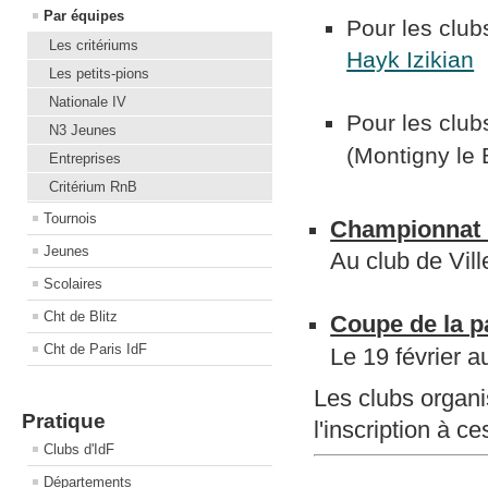
Par équipes
Pour les club
Les critériums
Hayk Izikian
Les petits-pions
Nationale IV
Pour les club
N3 Jeunes
(Montigny le
Entreprises
Critérium RnB
Tournois
Championnat r
Jeunes
Au club de Vill
Scolaires
Cht de Blitz
Coupe de la pa
Cht de Paris IdF
Le 19 février a
Les clubs organi
Pratique
l'inscription à c
Clubs d'IdF
Départements