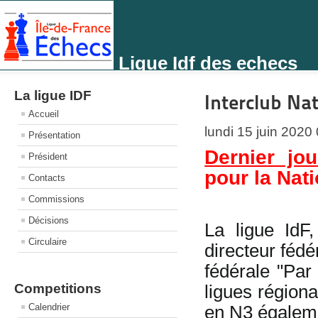
Ligue Idf des echecs
La ligue IDF
Interclub Na
Accueil
lundi 15 juin 2020
Présentation
Dernier jou
Président
pour la Nati
Contacts
Commissions
Décisions
La ligue IdF
Circulaire
directeur féd
fédérale "Par
Competitions
ligues régiona
Calendrier
en N3 égaleme