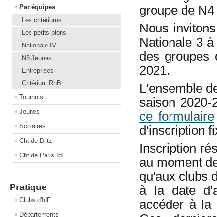
groupe de N4 s
Par équipes
Les critériums
Nous invitons
Les petits-pions
Nationale 3 à
Nationale IV
des groupes d
N3 Jeunes
2021.
Entreprises
Critérium RnB
L'ensemble de
Tournois
saison 2020-20
Jeunes
ce formulaire
Scolaires
d'inscription f
Cht de Blitz
Inscription ré
Cht de Paris IdF
au moment de 
qu'aux clubs
d
Pratique
à la date d'a
Clubs d'IdF
accéder à la 
Départements