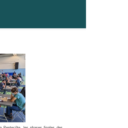
a Pentecôte, les phases finales des