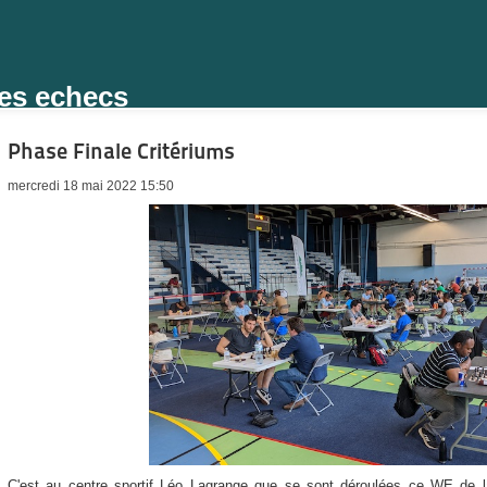
des echecs
Phase Finale Critériums
mercredi 18 mai 2022 15:50
C'est au centre sportif Léo Lagrange que se sont déroulées ce WE de l