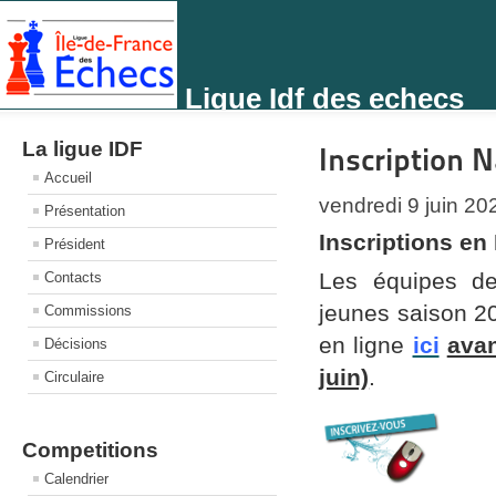
Ligue Idf des echecs
La ligue IDF
Inscription 
Accueil
vendredi 9 juin 20
Présentation
Inscriptions en
Président
Les équipes des
Contacts
jeunes saison 20
Commissions
en ligne
ici
avan
Décisions
juin)
.
Circulaire
Competitions
Calendrier