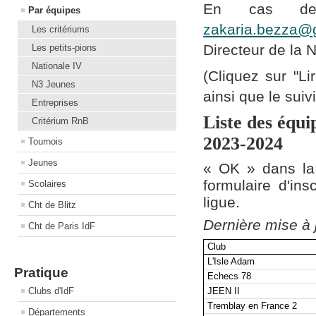
En cas de
Par équipes
zakaria.bezza@
Les critériums
Directeur de la 
Les petits-pions
Nationale IV
(Cliquez sur "Li
N3 Jeunes
ainsi que le suiv
Entreprises
Liste des équi
Critérium RnB
2023-2024
Tournois
Jeunes
« OK » dans la c
formulaire d'in
Scolaires
ligue.
Cht de Blitz
Dernière mise à 
Cht de Paris IdF
Club
L'Isle Adam
Pratique
Echecs 78
Clubs d'IdF
JEEN II
Tremblay en France 2
Départements