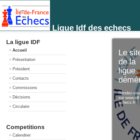
Ligue Idf des echecs
La ligue IDF
Accueil
Le sit
Présentation
de la
ligue
Président
démé
Contacts
Commissions
Rendez-vo
Décisions
sur www.idf
echecs.fr
Circulaire
Competitions
Calendrier