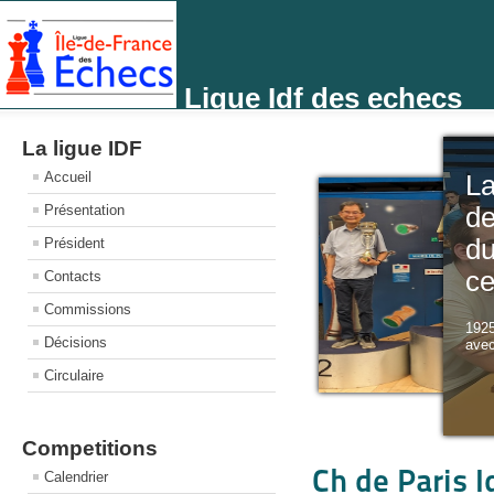
Ligue Idf des echecs
La ligue IDF
Accueil
L
Présentation
de
d
Président
ce
Contacts
Commissions
1925
Décisions
avec
Circulaire
Competitions
Ch de Paris I
Calendrier