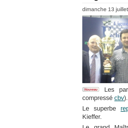
dimanche 13 juille
Les part
compressé
cbv
).
Le superbe
re
Kieffer.
Le grand Maîtr