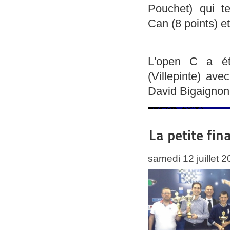
Pouchet) qui t
Can (8 points) e
L'open C a é
(Villepinte) av
David Bigaignon 
La petite fin
samedi 12 juillet 