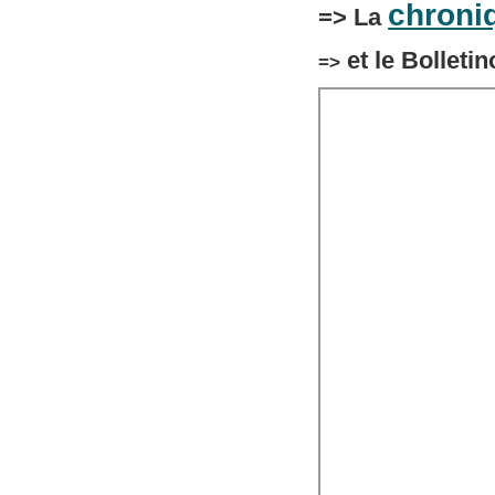
chroni
=> La
et le Bollet
=>