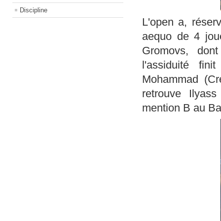
Discipline
L'open a, réser
aequo de 4 joue
Gromovs, dont 
l'assiduité fi
Mohammad (Crét
retrouve Ilyass
mention B au Ba