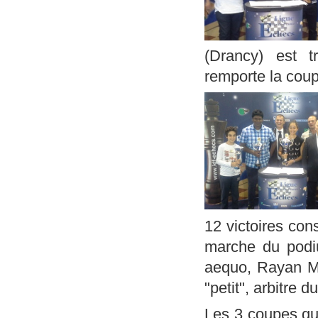
(Drancy) est t
remporte la coup
12 victoires con
marche du podiu
aequo, Rayan Mo
"petit", arbitre d
Les 3 coupes qui