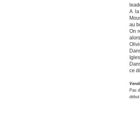
lead
A la
Mous
au b
On r
alor
Olivi
Dans
Igle
Dans
ce d
Vendr
Pas d
début