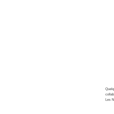
Quelq
colla
Les N