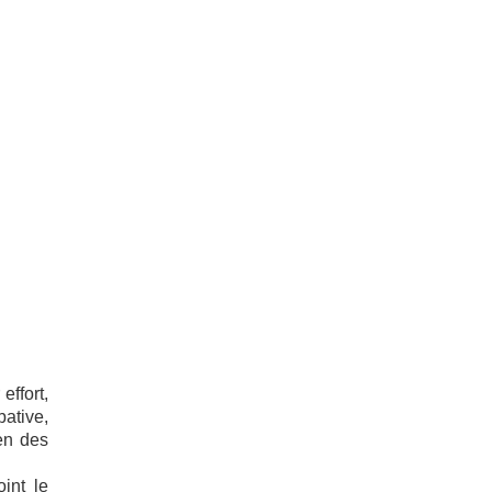
effort,
bative,
en des
int le