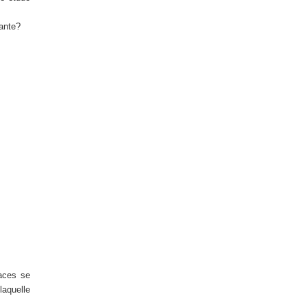
vante?
aces se
laquelle