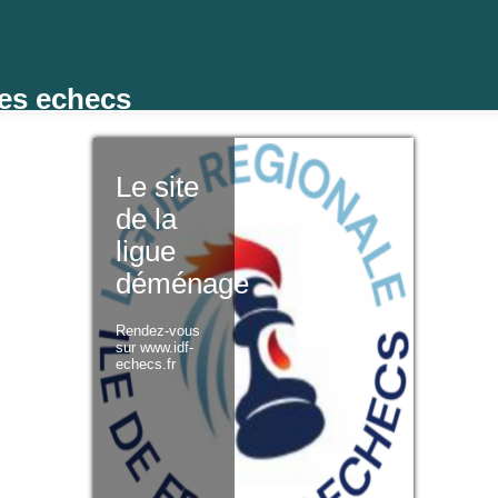
des echecs
Le site
de la
ligue
déménage
Rendez-vous
sur www.idf-
echecs.fr