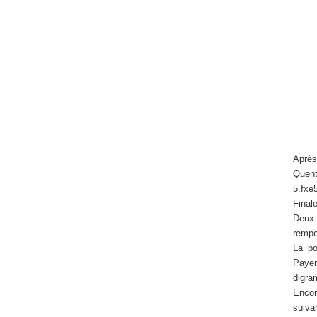
Après
Quent
5.fxé
Final
Deux
rempo
La po
Payen
digra
Encor
suiva