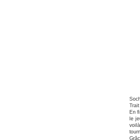
Soch
Trai
En f
le j
voil
tour
Grâc