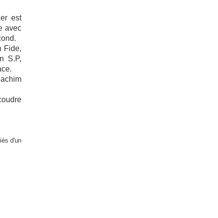
er est
e avec
cond.
 Fide,
n S.P,
ace.
oachim
coudre
iés d'un
!