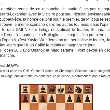
er.
 dernière ronde de ce dimanche, la partie à ne pas manqu
sard-Lokander, avec la victoire pour seul résultat envisageabl
out peut-être, la norme de GMI pour le premier, de MI pour le se
etrouve le même scénario dans les autres tournois; dans l'open
s le que GMI Nikolai Lekgy neutralisait le leader, Sethurama
er Renet l'emporte face à Battaglini et le rejoint à la première pl
 l'open A, c'est Xavier Wundermann qui neutralise le leader, J
sias, alors que Hugo Caillé le rejoint en gagnant ce jour.
 l'open B, David Ohanov et Marc Taramelli vont devoir en dé
imanche.
edi 10 juillet
e répit chez les GMI. Quentin Loiseau et Christophe Sochacki nous ont gratif
 sauvage, oubliant tous les principes de prudence, à commencer par le roque