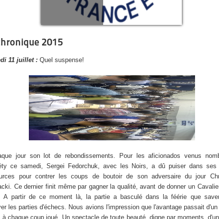
chronique 2015
i 11 juillet :
Quel suspense!
que jour son lot de rebondissements. Pour les aficionados venus nom
éty ce samedi, Sergei Fedorchuk, avec les Noirs, a dû puiser dans ses 
urces pour contrer les coups de boutoir de son adversaire du jour Chr
cki. Ce dernier finit même par gagner la qualité, avant de donner un Cavalie
. A partir de ce moment là, la partie a basculé dans la féérie que save
ver les parties d'échecs. Nous avions l'impression que l'avantage passait d'u
re à chaque coup joué. Un spectacle de toute beauté, digne par moments, d'u