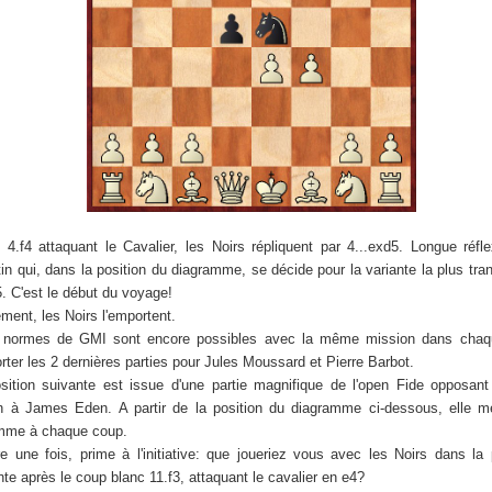
 4.f4 attaquant le Cavalier, les Noirs répliquent par 4...exd5. Longue réfl
in qui, dans la position du diagramme, se décide pour la variante la plus tra
5. C'est le début du voyage!
ement, les Noirs l'emportent.
 normes de GMI sont encore possibles avec la même mission dans chaq
rter les 2 dernières parties pour Jules Moussard et Pierre Barbot.
sition suivante est issue d'une partie magnifique de l'open Fide opposan
 à James Eden. A partir de la position du diagramme ci-dessous, elle mé
mme à chaque coup.
e une fois, prime à l'initiative: que joueriez vous avec les Noirs dans la 
nte après le coup blanc 11.f3, attaquant le cavalier en e4?