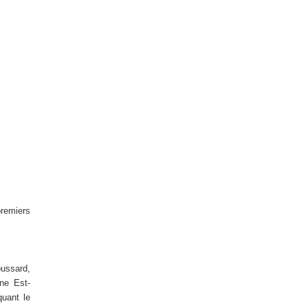
premiers
ussard,
ne Est-
quant le