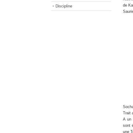
de Ka
Discipline
Sauri
Socha
Trait
A un 
sont 
une T