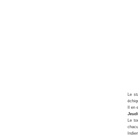
Le st
échiq
Il en
Jeudi 
Le to
chacu
Indie