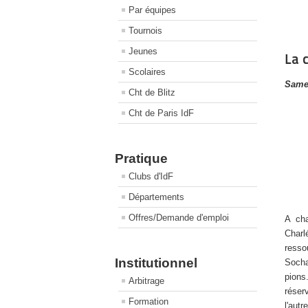
Par équipes
Tournois
Jeunes
La 
Scolaires
Samed
Cht de Blitz
Cht de Paris IdF
Pratique
Clubs d'IdF
Départements
Offres/Demande d'emploi
A cha
Charl
resso
Institutionnel
Socha
pions
Arbitrage
réser
Formation
l'aut