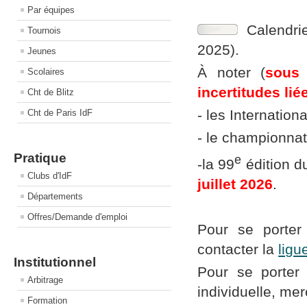
Par équipes
Calendr
Tournois
2025).
Jeunes
À noter (
sous 
Scolaires
incertitudes li
Cht de Blitz
- les Internatio
Cht de Paris IdF
- le championna
Pratique
e
-la 99
édition 
Clubs d'IdF
juillet 2026
.
Départements
Offres/Demande d'emploi
Pour se porter
contacter la
ligu
Institutionnel
Pour se porter
Arbitrage
individuelle, m
er
Formation