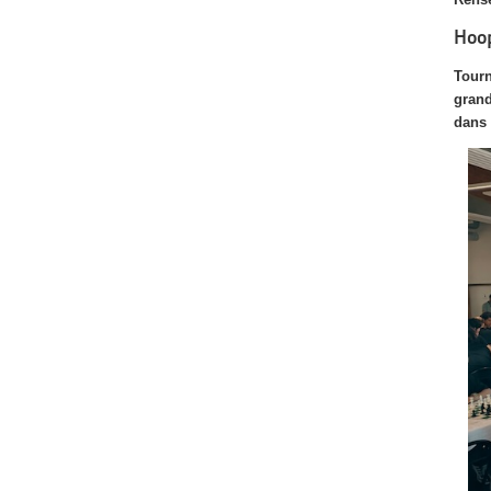
Hoo
Tourn
grand
dans 