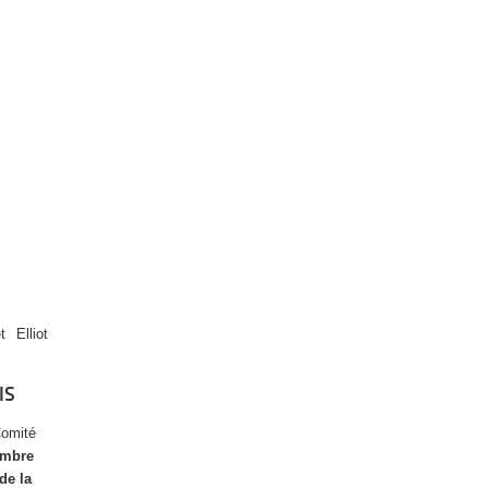
 Elliot
IS
Comité
embre
de la