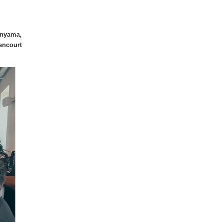
anyama,
encourt