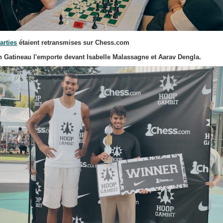
arties
étaient retransmises sur Chess.com
 Gatineau l'emporte devant Isabelle Malassagne et Aarav Dengla.