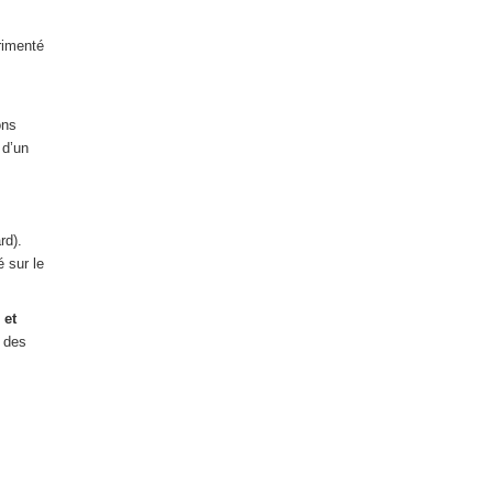
rimenté
ons
 d’un
rd).
é sur le
 et
e des