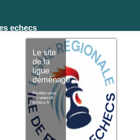
des echecs
Le site
de la
ligue
déménage
Rendez-vous
sur www.idf-
echecs.fr