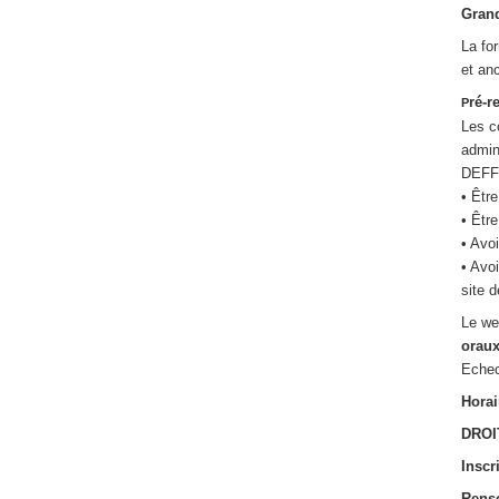
Gran
La fo
et an
ré-r
P
Les c
admini
DEFFE
• Êtr
• Êtr
• Avo
• Avo
site 
Le we
orau
Eche
Horai
DROI
Inscr
Rens