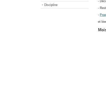
- Déc
Discipline
- Res
-
Prop
et bie
Mois