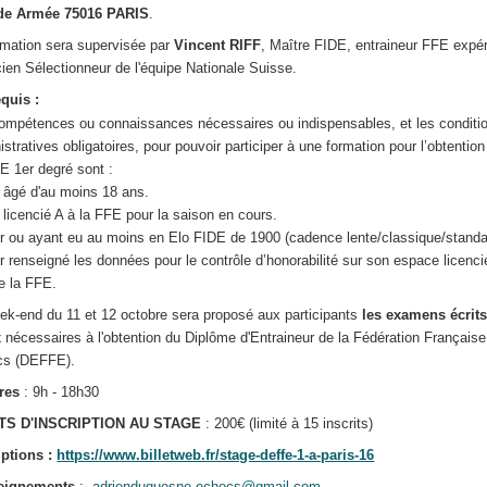
de Armée 75016 PARIS
.
rmation sera supervisée par
Vincent RIFF
, Maître FIDE, entraineur FFE expé
cien Sélectionneur de l'équipe Nationale Suisse.
equis :
ompétences ou connaissances nécessaires ou indispensables, et les conditi
stratives obligatoires, pour pouvoir participer à une formation pour l’obtention
 1er degré sont :
e âgé d'au moins 18 ans.
e licencié A à la FFE pour la saison en cours.
ir ou ayant eu au moins en Elo FIDE de 1900 (cadence lente/classique/standa
ir renseigné les données pour le contrôle d’honorabilité sur son espace licenci
de la FFE.
ek-end du 11 et 12 octobre sera proposé aux participants
les examens écrits
x
nécessaires à l'obtention du Diplôme d'Entraineur de la Fédération Français
cs (DEFFE).
res
: 9h - 18h30
TS D'INSCRIPTION AU STAGE
: 200€ (limité à 15 inscrits)
iptions :
https://www.billetweb.fr/stage-deffe-1-a-paris-16
eignements
:
adrienduquesne.echecs@gmail.com