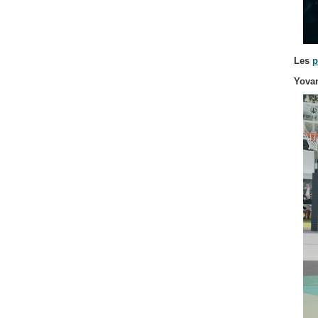
Les
p
Yovan