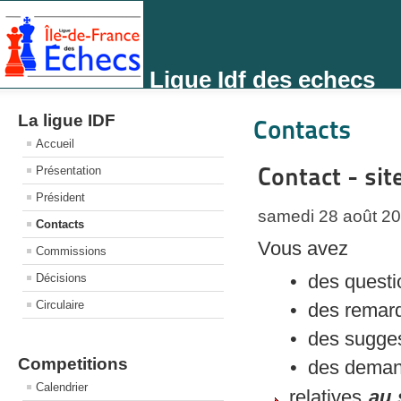
Ligue Idf des echecs
La ligue IDF
Contacts
Accueil
Contact - sit
Présentation
Président
samedi 28 août 2
Contacts
Vous avez
Commissions
• des questi
Décisions
Circulaire
• des remar
• des sugges
Competitions
• des deman
Calendrier
relatives
au 