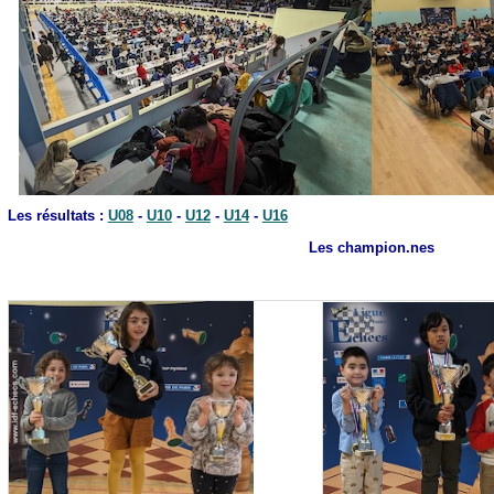
Les résultats :
U08
-
U10
-
U12
-
U14
-
U16
Les champion.nes