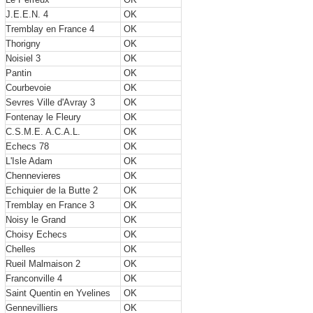
J.E.E.N. 4
OK
Tremblay en France 4
OK
Thorigny
OK
Noisiel 3
OK
Pantin
OK
Courbevoie
OK
Sevres Ville d'Avray 3
OK
Fontenay le Fleury
OK
C.S.M.E. A.C.A.L.
OK
Echecs 78
OK
L'Isle Adam
OK
Chennevieres
OK
Echiquier de la Butte 2
OK
Tremblay en France 3
OK
Noisy le Grand
OK
Choisy Echecs
OK
Chelles
OK
Rueil Malmaison 2
OK
Franconville 4
OK
Saint Quentin en Yvelines
OK
Gennevilliers
OK