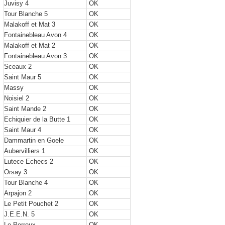
Juvisy 4
OK
Tour Blanche 5
OK
Malakoff et Mat 3
OK
Fontainebleau Avon 4
OK
Malakoff et Mat 2
OK
Fontainebleau Avon 3
OK
Sceaux 2
OK
Saint Maur 5
OK
Massy
OK
Noisiel 2
OK
Saint Mande 2
OK
Echiquier de la Butte 1
OK
Saint Maur 4
OK
Dammartin en Goele
OK
Aubervilliers 1
OK
Lutece Echecs 2
OK
Orsay 3
OK
Tour Blanche 4
OK
Arpajon 2
OK
Le Petit Pouchet 2
OK
J.E.E.N. 5
OK
Le Perreux
OK