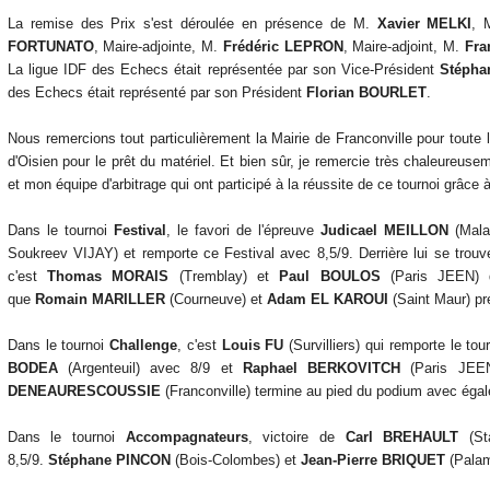
La remise des Prix s'est déroulée en présence de M.
Xavier MELKI
, 
FORTUNATO
, Maire-adjointe, M.
Frédéric LEPRON
, Maire-adjoint, M.
Fra
La ligue IDF des Echecs était représentée par son Vice-Président
Stéph
des Echecs était représenté par son Président
Florian BOURLET
.
Nous remercions tout particulièrement la Mairie de Franconville pour toute l
d'Oisien pour le prêt du matériel. Et bien sûr, je remercie très chaleureuse
et mon équipe d'arbitrage qui ont participé à la réussite de ce tournoi grâce à
Dans le tournoi
Festival
, le favori de l'épreuve
Judicael MEILLON
(Malak
Soukreev VIJAY) et remporte ce Festival avec 8,5/9. Derrière lui se trouv
c'est
Thomas MORAIS
(Tremblay) et
Paul BOULOS
(Paris JEEN) q
que
Romain MARILLER
(Courneuve) et
Adam EL KAROUI
(Saint Maur) pr
Dans le tournoi
Challenge
, c'est
Louis FU
(Survilliers) qui remporte le tou
BODEA
(Argenteuil) avec 8/9 et
Raphael BERKOVITCH
(Paris JEEN
DENEAU
RESCOUSSIE
(Franconville) termine au pied du podium avec égal
Dans le tournoi
Accompagnateurs
, victoire de
Carl BREHAULT
(Sta
8,5/9.
Stéphane PINCON
(Bois-Colombes) et
Jean-Pierre BRIQUET
(Palam