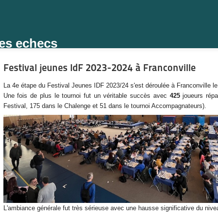
des echecs
Festival jeunes IdF 2023-2024 à Franconville
La 4e étape du Festival Jeunes IDF 2023/24 s'est déroulée à Franconville 
Une fois de plus le tournoi fut un véritable succès avec
425
joueurs répa
Festival, 175 dans le Chalenge et 51 dans le tournoi Accompagnateurs).
L'ambiance générale fut très sérieuse avec une hausse significative du nive