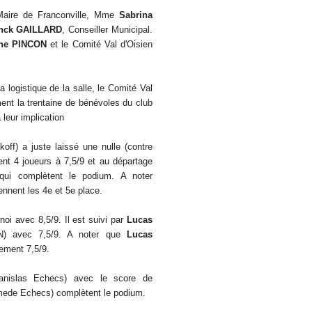
Maire de Franconville, Mme
Sabrina
nck GAILLARD
, Conseiller Municipal.
ane PINCON
et le Comité Val d'Oisien
a logistique de la salle, le Comité Val
ment la trentaine de bénévoles du club
 leur implication
off) a juste laissé une nulle (contre
ent 4 joueurs à 7,5/9 et au départage
ui complètent le podium. A noter
ennent les 4e et 5e place.
rnoi avec 8,5/9. Il est suivi par
Lucas
) avec 7,5/9. A noter que
Lucas
ement 7,5/9.
nislas Echecs) avec le score de
ede Echecs) complètent le podium.