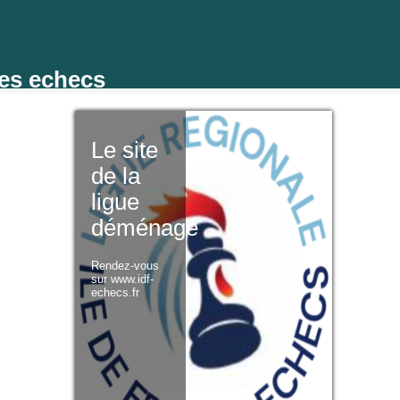
des echecs
Le site
de la
ligue
déménage
Rendez-vous
sur www.idf-
echecs.fr