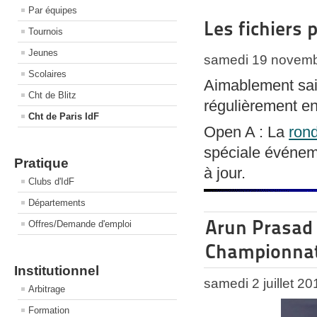
Par équipes
Les fichiers
Tournois
Jeunes
samedi 19 novemb
Scolaires
Aimablement sai
Cht de Blitz
régulièrement en
Cht de Paris IdF
Open A : La
ron
spéciale événeme
Pratique
à jour.
Clubs d'IdF
Départements
Arun Prasad 
Offres/Demande d'emploi
Championnat 
Institutionnel
samedi 2 juillet 2
Arbitrage
Formation