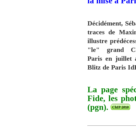
la mise à Par
Décidément, Séba
traces de Max
illustre prédéces
"le" grand C
Paris en juillet
Blitz de Paris Id
La page spéc
Fide, les pho
(pgn).