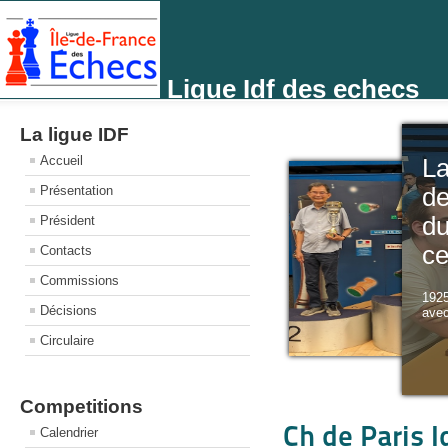
Ligue Idf des echecs
La ligue IDF
Accueil
L
Présentation
de
d
Président
ce
Contacts
Commissions
1925
Décisions
avec
Circulaire
Competitions
Ch de Paris I
Calendrier