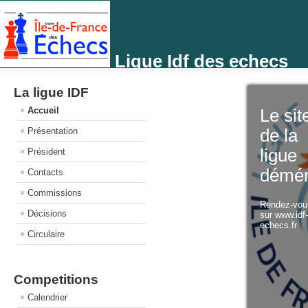
Ligue Idf des echecs
La ligue IDF
Accueil
Le sit
Présentation
de la
ligue
Président
démé
Contacts
Commissions
Rendez-vo
Décisions
sur www.idf
echecs.fr
Circulaire
Competitions
Calendrier