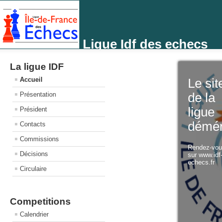
Ligue Idf des echecs
La ligue IDF
Accueil
Le sit
Présentation
de la
ligue
Président
démé
Contacts
Commissions
Rendez-vo
Décisions
sur www.idf
echecs.fr
Circulaire
Competitions
Calendrier