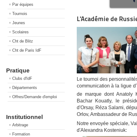
Par équipes
Tournois
L'Académie de Russie
Jeunes
Scolaires
Cht de Blitz
Cht de Paris IdF
Pratique
Clubs d'IdF
Le tournoi des personnalité
communication à la ligue d'
Départements
de marque dont Anatoly K
Offres/Demande d'emploi
Bachar Kouatly, le prési
d'Orsay, Réza Salami, déput
Orlov, Ambassadeur de Rus
Institutionnel
Notre envoyée spéciale, Val
Arbitrage
d'Alexandra Kosteniuk:
Formation