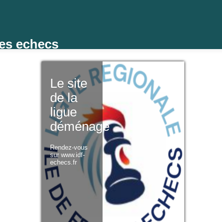
des echecs
Le site
de la
ligue
déménage
Rendez-vous
sur www.idf-
echecs.fr