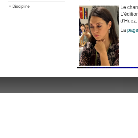
Discipline
Le cham
L'éditio
d'Huez
La
pag