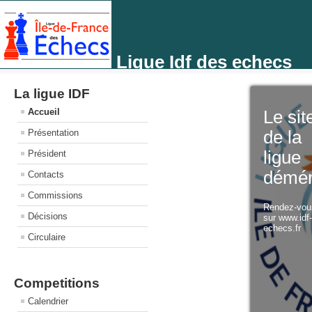
Ligue Idf des echecs
La ligue IDF
Accueil
Le sit
Présentation
de la
ligue
Président
démé
Contacts
Commissions
Rendez-vo
Décisions
sur www.idf
echecs.fr
Circulaire
Competitions
Calendrier