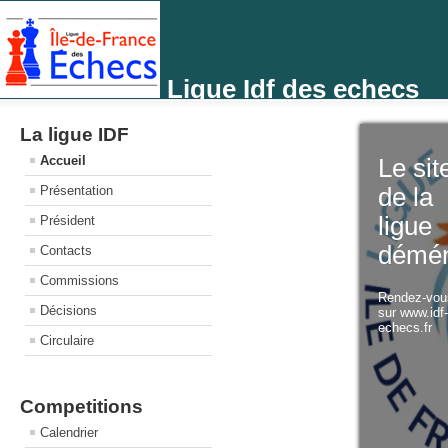
Ligue Idf des echecs
La ligue IDF
Accueil
Le sit
Présentation
de la
ligue
Président
démé
Contacts
Commissions
Rendez-vo
Décisions
sur www.idf
echecs.fr
Circulaire
Competitions
Calendrier