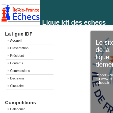
Ligue Idf des echecs
La ligue IDF
Accueil
Le sit
Présentation
de la
ligue
Président
démé
Contacts
Commissions
Rendez-vo
Décisions
sur www.idf
echecs.fr
Circulaire
Competitions
Calendrier