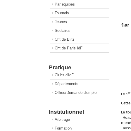
Par équipes
Tournois
Jeunes
1er
Scolaires
Cht de Blitz
Cht de Paris IdF
Pratique
Clubs d'IdF
Départements
Offres/Demande d'emploi
er
Le 1
Cette
Institutionnel
Le to
Hugo 
Arbitrage
menés
Formation
aussi