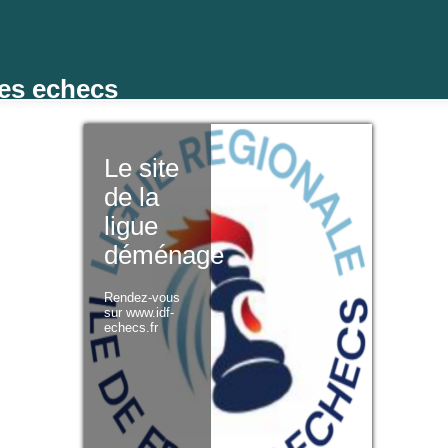
des echecs
Le site
de la
ligue
déménage
Rendez-vous
sur www.idf-
echecs.fr