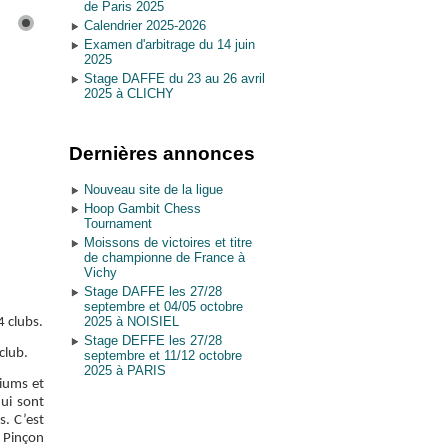
de Paris 2025
Calendrier 2025-2026
Examen d'arbitrage du 14 juin
2025
Stage DAFFE du 23 au 26 avril
2025 à CLICHY
Dernières annonces
Nouveau site de la ligue
Hoop Gambit Chess
Tournament
Moissons de victoires et titre
de championne de France à
Vichy
Stage DAFFE les 27/28
septembre et 04/05 octobre
2025 à NOISIEL
4 clubs.
Stage DEFFE les 27/28
club.
septembre et 11/12 octobre
2025 à PARIS
diums et
ui sont
. C’est
 Pinçon