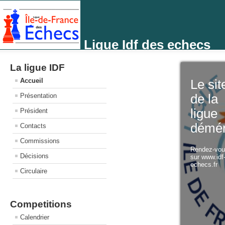
Ligue Idf des echecs
La ligue IDF
Accueil
Le sit
Présentation
de la
ligue
Président
démé
Contacts
Commissions
Rendez-vo
Décisions
sur www.idf
echecs.fr
Circulaire
Competitions
Calendrier