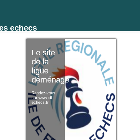
des echecs
Le site
de la
ligue
déménage
Rendez-vous
sur www.idf-
echecs.fr