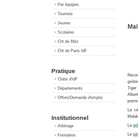
Par équipes
Tournois
Jeunes
Mal
Scolaires
Cht de Blitz
Cht de Paris IdF
Pratique
Recor
Clubs d'IdF
goûte
Tiger
Départements
Alber
Offres/Demande d'emploi
premi
La cé
Malak
Institutionnel
La
gr
Arbitrage
Le
si
Formation