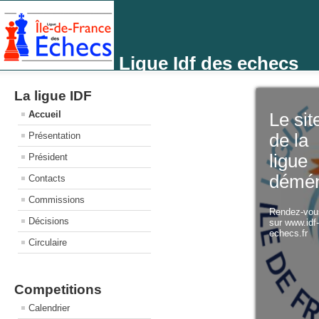
Ligue Idf des echecs
La ligue IDF
Accueil
Le sit
Présentation
de la
ligue
Président
démé
Contacts
Commissions
Rendez-vo
Décisions
sur www.idf
echecs.fr
Circulaire
Competitions
Calendrier