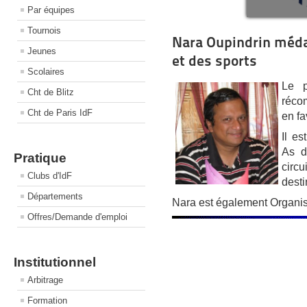
Par équipes
Tournois
Nara Oupindrin médai
Jeunes
et des sports
Scolaires
Le p
Cht de Blitz
réco
Cht de Paris IdF
en fa
Il e
As d
Pratique
circ
Clubs d'IdF
desti
Départements
Nara est également Organisa
Offres/Demande d'emploi
Institutionnel
Arbitrage
Formation