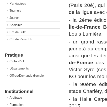
Par équipes
(Paris 20è), qu
Tournois
de la ligue avec
Jeunes
- la 2ème édit
Scolaires
Île-de-France B
Cht de Blitz
Louis Lumière.
Cht de Paris IdF
- un grand ras
jeunes) au comp
Pratique
ainsi que les de
Clubs d'IdF
de-France
des 
Départements
Victor Syre (ce
KO pour les moi
Offres/Demande d'emploi
- la 90ème édi
stade Charléty, d
Institutionnel
Arbitrage
- la Halle Carp
Formation
2015