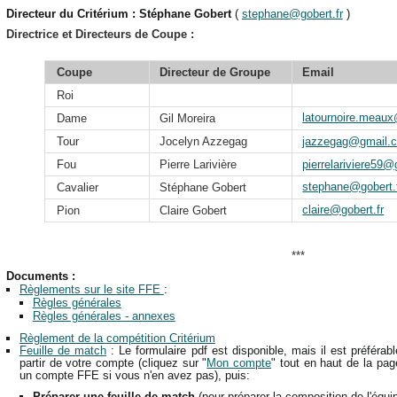
Directeur du Critérium : Stéphane Gobert
(
stephane@gobert.fr
)
Directrice et Directeurs de Coupe :
Coupe
Directeur de Groupe
Email
Roi
latournoire.meau
Dame
Gil Moreira
Tour
Jocelyn Azzegag
jazzegag@gmail.
Fou
Pierre Larivière
pierrelariviere59
stephane@gobert.
Cavalier
Stéphane Gobert
claire@gobert.fr
Pion
Claire Gobert
***
Documents :
Règlements sur le site FFE
:
Règles générales
Règles générales - annexes
Règlement de la compétition Critérium
Feuille de match
: Le formulaire pdf est disponible, mais il est préférab
partir de votre compte (cliquez sur "
Mon compte
" tout en haut de la pag
un compte FFE si vous n'en avez pas), puis:
Préparer une feuille de match
(pour préparer la composition de l'équi