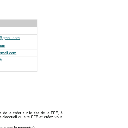
x@gmail.com
com
@gmail.com
fr
le de
la créer sur le site de la FFE, à
e d'accueil du site FFE et créez vous
pe avant la rencontre)