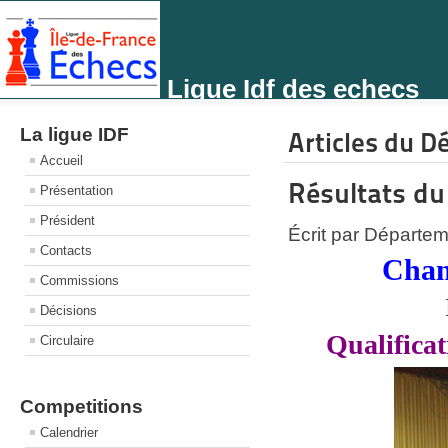
Ligue Idf des echecs
La ligue IDF
Articles du D
Accueil
Résultats d
Présentation
Président
Écrit par Départe
Contacts
Cham
Commissions
Décisions
Qualificat
Circulaire
Competitions
Calendrier