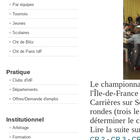
Par équipes
Tournois
Jeunes
Scolaires
Cht de Blitz
Cht de Paris IdF
Pratique
Clubs d'IdF
Le championnat 
Départements
l'Île‐de‐Franc
Offres/Demande d'emploi
Carrières sur 
rondes (trois l
déterminer le 
Institutionnel
Lire la suite s
Arbitrage
Formation
CR.2
-
CR.3
-
CR