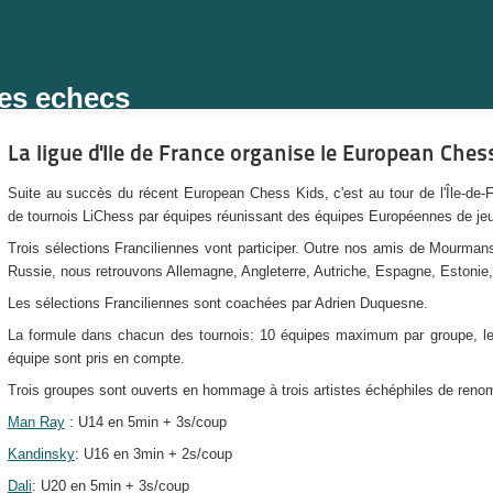
des echecs
La ligue d'Ile de France organise le European Che
Suite au succès du récent European Chess Kids, c'est au tour de l'Île-de-F
de tournois LiChess par équipes réunissant des équipes Européennes de je
Trois sélections Franciliennes vont participer. Outre nos amis de Mourmans
Russie, nous retrouvons Allemagne, Angleterre, Autriche, Espagne,
Estonie
Les sélections Franciliennes sont coachées par Adrien Duquesne.
La formule dans chacun des tournois: 10 équipes maximum par groupe, l
équipe sont pris en compte.
Trois groupes sont ouverts en hommage à trois artistes échéphiles de renom
Man Ray
: U14 en 5min + 3s/coup
Kandinsky
: U16
en 3min + 2s/coup
Dali
: U20
en 5min + 3s/coup