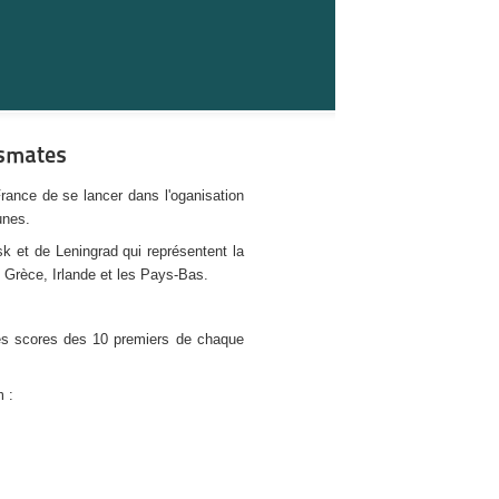
ssmates
rance de se lancer dans l'oganisation
unes.
k et de Leningrad qui représentent la
,
Grèce, Irlande et les Pays-Bas.
es scores des 10 premiers de chaque
 :