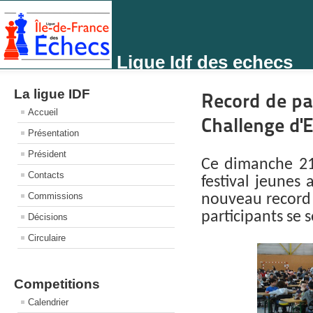
Ligue Idf des echecs
La ligue IDF
Record de par
Accueil
Challenge d'
Présentation
Président
Ce dimanche 21
Contacts
festival jeunes
Commissions
nouveau record d
participants se s
Décisions
Circulaire
Competitions
Calendrier