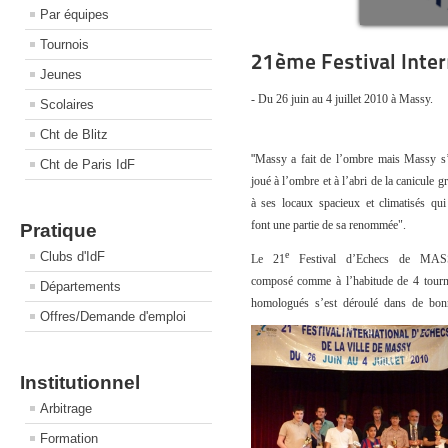
Par équipes
Tournois
21ème Festival Inter
Jeunes
- Du 26 juin au 4 juillet 2010 à Massy.
Scolaires
Cht de Blitz
"
Massy a fait de l’ombre mais Massy s’
Cht de Paris IdF
joué à l’ombre et à l’abri de la canicule g
à ses locaux spacieux et climatisés qui
font une partie de sa renommée".
Pratique
e
Clubs d'IdF
Le 21
Festival d’Echecs de MA
composé comme à l’habitude de 4 tourn
Départements
homologués s’est déroulé dans de bon
Offres/Demande d'emploi
Institutionnel
Arbitrage
Formation