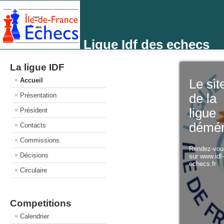
Ligue Idf des echecs
La ligue IDF
Accueil
Le sit
Présentation
de la
ligue
Président
démé
Contacts
Commissions
Rendez-vo
Décisions
sur www.idf
echecs.fr
Circulaire
Competitions
Calendrier