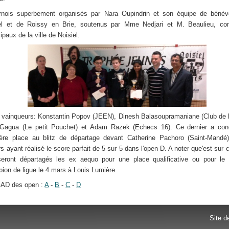
rnois superbement organisés par Nara Oupindrin et son équipe de bénév
el et de Roissy en Brie, soutenus par Mme Nedjari et M. Beaulieu, cons
paux de la ville de Noisiel.
 vainqueurs: Konstantin Popov (JEEN), Dinesh Balasoupramaniane (Club de l
Gagua (Le petit Pouchet) et Adam Razek (Echecs 16). Ce dernier a con
ère place au blitz de départage devant Catherine Pachoro (Saint-Mandé)
rs ayant réalisé le score parfait de 5 sur 5 dans l'open D. A noter que'est sur
eront départagés les ex aequo pour une place qualificative ou pour le t
ion de ligue le 4 mars à Louis Lumière.
GAD des open :
A
-
B
-
C
-
D
Site d