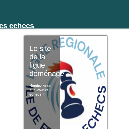
des echecs
Le site
de la
ligue
déménage
Rendez-vous
sur www.idf-
echecs.fr