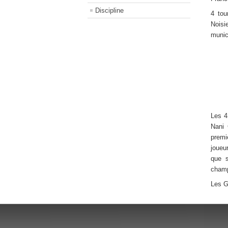
Discipline
4 tou
Noisi
munici
Les 4
Nani 
premi
joueu
que s
champ
Les 