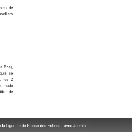
oles de
eillers
a Brie),
quis sa
, les 2
 ce mode
itre de
e la Ligue Ile de France des Echecs - avec Joomla