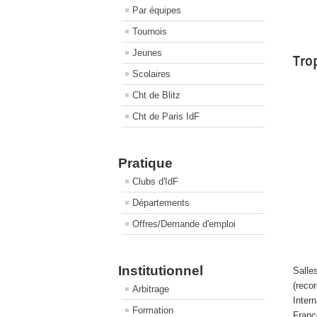
Par équipes
Tournois
Jeunes
Tro
Scolaires
Cht de Blitz
Cht de Paris IdF
Pratique
Clubs d'IdF
Départements
Offres/Demande d'emploi
Institutionnel
Sall
(reco
Arbitrage
Inter
Formation
Franc