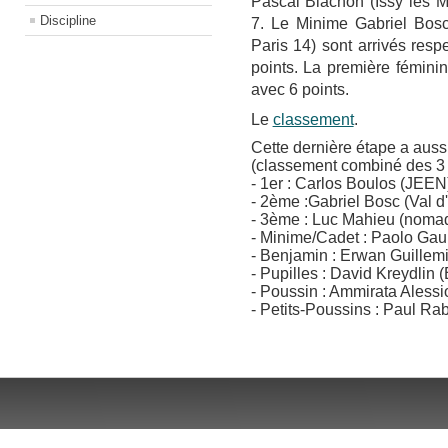
Pascal Blachon (Issy les M
Discipline
7. Le Minime Gabriel Bosc
Paris 14) sont arrivés res
points. La première fémin
avec 6 points.
Le
classement
.
Cette dernière étape a auss
(classement combiné des 3 t
- 1er : Carlos Boulos (JEEN
- 2ème :Gabriel Bosc (Val d'
- 3ème : Luc Mahieu (noma
- Minime/Cadet : Paolo Gaul
- Benjamin : Erwan Guillem
- Pupilles : David Kreydlin 
- Poussin : Ammirata Alessi
- Petits-Poussins : Paul Rab