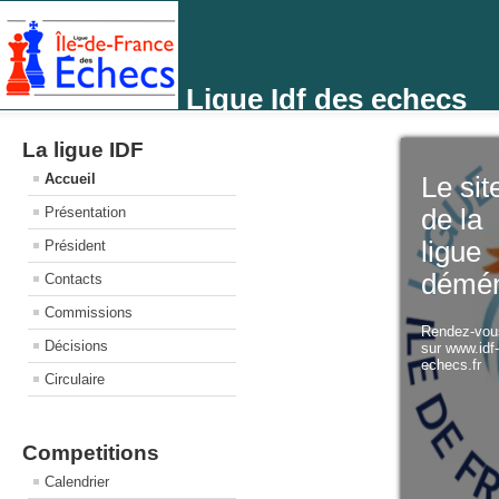
Ligue Idf des echecs
La ligue IDF
Accueil
Le sit
Présentation
de la
ligue
Président
démé
Contacts
Commissions
Rendez-vo
Décisions
sur www.idf
echecs.fr
Circulaire
Competitions
Calendrier