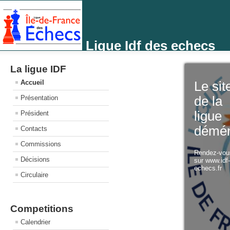
Ligue Idf des echecs
La ligue IDF
Accueil
Le sit
Présentation
de la
ligue
Président
démé
Contacts
Commissions
Rendez-vo
Décisions
sur www.idf
echecs.fr
Circulaire
Competitions
Calendrier