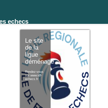
des echecs
Le site
de la
ligue
déménage
Rendez-vous
sur www.idf-
echecs.fr