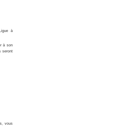
Ligue à
er à son
s seront
s, vous