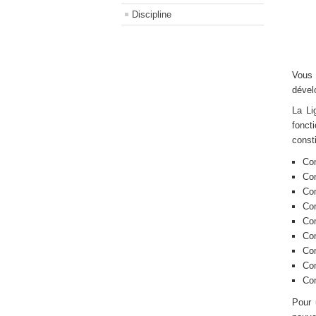
Discipline
Vous
dével
La Li
fonct
const
Co
Com
Com
Co
Co
Co
Com
Co
Co
Pour 