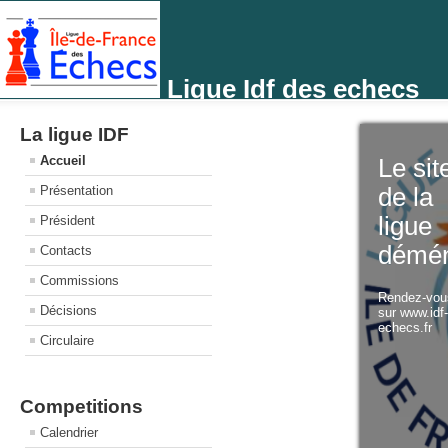
Ligue Idf des echecs
La ligue IDF
Accueil
Le sit
Présentation
de la
ligue
Président
démé
Contacts
Commissions
Rendez-vo
Décisions
sur www.idf
echecs.fr
Circulaire
Competitions
Calendrier