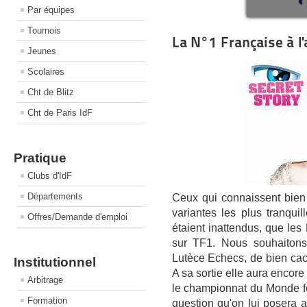
Par équipes
Tournois
La N°1 Française à l'
Jeunes
Scolaires
Cht de Blitz
Cht de Paris IdF
Pratique
Clubs d'IdF
Départements
Ceux qui connaissent bien 
variantes les plus tranqui
Offres/Demande d'emploi
étaient inattendus, que les
sur TF1. Nous souhaitons
Lutèce Echecs, de bien cach
Institutionnel
A sa sortie elle aura encor
Arbitrage
le championnat du Monde f
Formation
question qu'on lui posera 