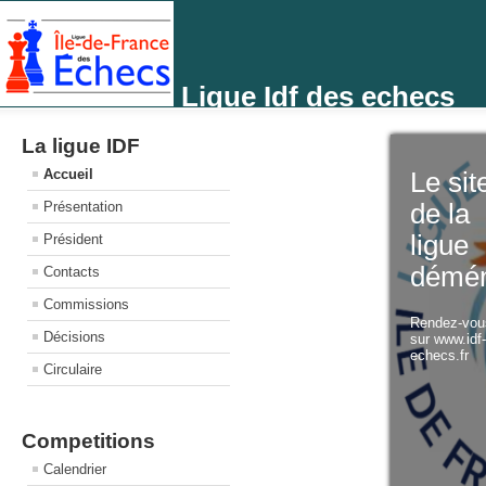
Ligue Idf des echecs
La ligue IDF
Accueil
Le sit
Présentation
de la
ligue
Président
démé
Contacts
Commissions
Rendez-vo
Décisions
sur www.idf
echecs.fr
Circulaire
Competitions
Calendrier