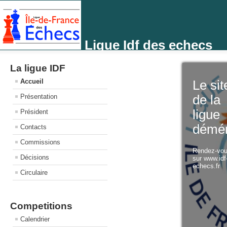
Ligue Idf des echecs
La ligue IDF
Accueil
Le sit
Présentation
de la
ligue
Président
démé
Contacts
Commissions
Rendez-vo
Décisions
sur www.idf
echecs.fr
Circulaire
Competitions
Calendrier