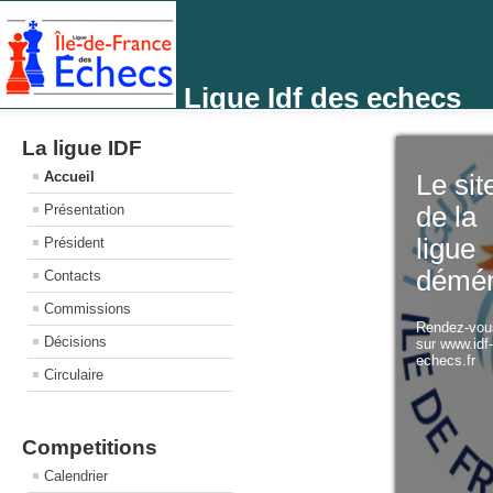
Ligue Idf des echecs
La ligue IDF
Accueil
Le sit
Présentation
de la
ligue
Président
démé
Contacts
Commissions
Rendez-vo
Décisions
sur www.idf
echecs.fr
Circulaire
Competitions
Calendrier