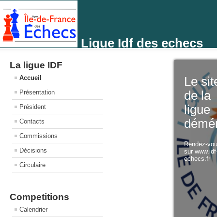
Ligue Idf des echecs
La ligue IDF
Accueil
Le sit
Présentation
de la
ligue
Président
démé
Contacts
Commissions
Rendez-vo
Décisions
sur www.idf
echecs.fr
Circulaire
Competitions
Calendrier