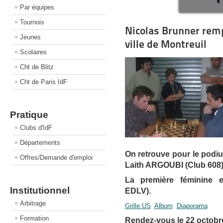
Par équipes
Tournois
Nicolas Brunner remp
Jeunes
ville de Montreuil
Scolaires
Cht de Blitz
Cht de Paris IdF
Pratique
Clubs d'IdF
Départements
On retrouve pour le pod
Offres/Demande d'emploi
Laith ARGOUBI (Club 608)
La première féminine 
Institutionnel
EDLV).
Arbitrage
Grille US
Album
Diaporama
Formation
Rendez-vous le 22 octobre