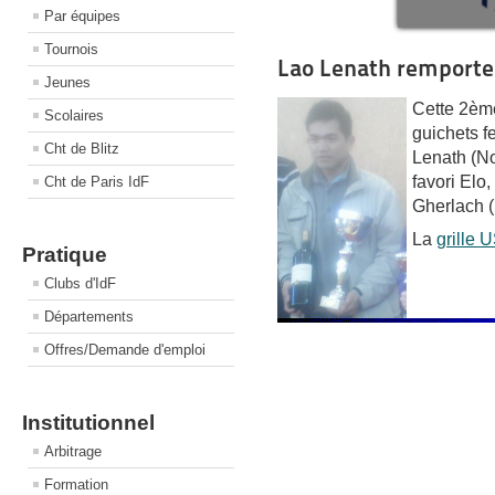
Par équipes
Tournois
Lao Lenath remporte
Jeunes
Cette 2ème
Scolaires
guichets f
Cht de Blitz
Lenath (No
favori Elo
Cht de Paris IdF
Gherlach 
La
grille 
Pratique
Clubs d'IdF
Départements
Offres/Demande d'emploi
Institutionnel
Arbitrage
Formation