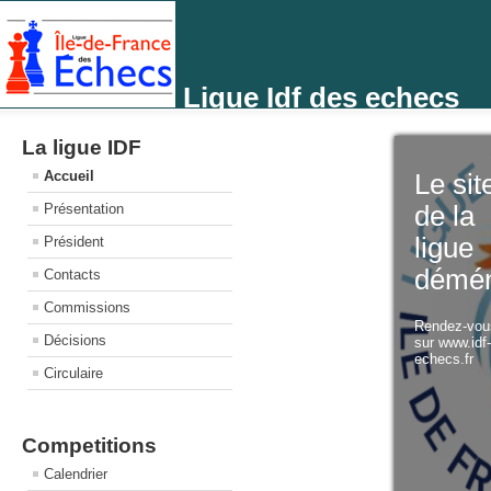
Ligue Idf des echecs
La ligue IDF
Accueil
Le sit
Présentation
de la
ligue
Président
démé
Contacts
Commissions
Rendez-vo
Décisions
sur www.idf
echecs.fr
Circulaire
Competitions
Calendrier