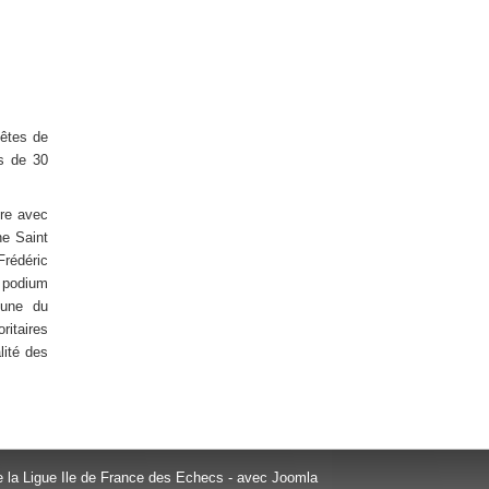
fêtes de
us de 30
ire avec
ne Saint
Frédéric
 podium
eune du
itaires
lité des
e la Ligue Ile de France des Echecs - avec Joomla