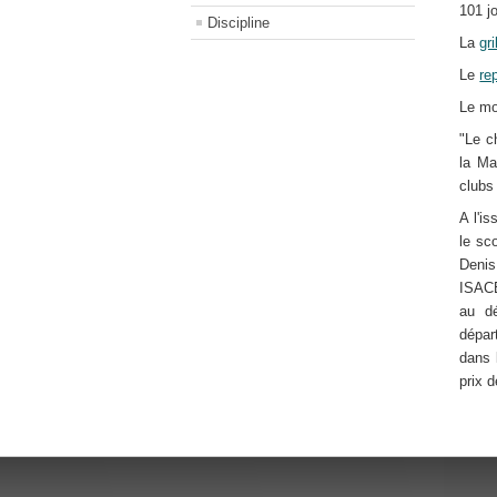
101 jo
Discipline
La
gr
Le
re
Le mo
"Le c
la Ma
clubs 
A l'i
le sc
Denis
ISACE
au d
dépar
dans 
prix 