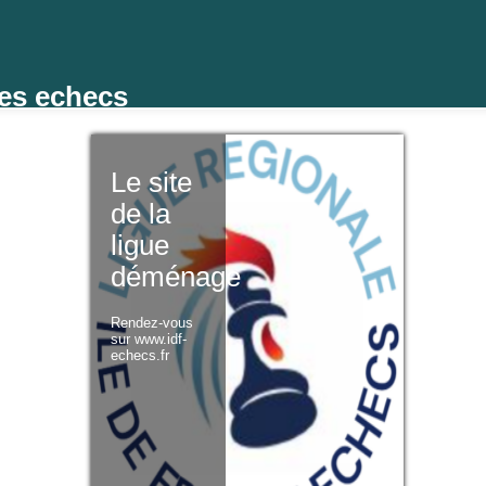
des echecs
Le site
de la
ligue
déménage
Rendez-vous
sur www.idf-
echecs.fr