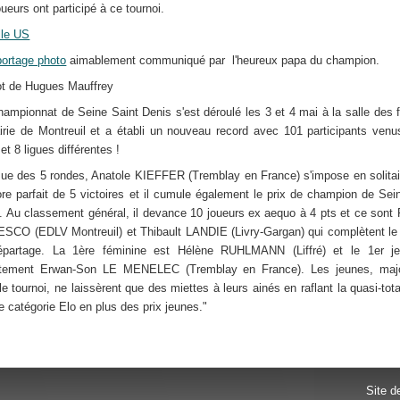
ueurs ont participé à ce tournoi.
ille US
portage photo
aimablement communiqué par l'heureux papa du champion.
t de Hugues Mauffrey
hampionnat de Seine Saint Denis s'est déroulé les 3 et 4 mai à la salle des 
irie de Montreuil et a établi un nouveau record avec 101 participants ven
et 8 ligues différentes !
ssue des 5 rondes, Anatole KIEFFER (Tremblay en France) s'impose en solita
ore parfait de 5 victoires et il cumule également le prix de champion de Sei
. Au classement général, il devance 10 joueurs ex aequo à 4 pts et ce sont 
SCO (EDLV Montreuil) et Thibault LANDIE (Livry-Gargan) qui complètent le
épartage. La 1ère féminine est Hélène RUHLMANN (Liffré) et le 1er j
tement Erwan-Son LE MENELEC (Tremblay en France). Les jeunes, major
le tournoi, ne laissèrent que des miettes à leurs ainés en raflant la quasi-tota
de catégorie Elo en plus des prix jeunes."
Site d