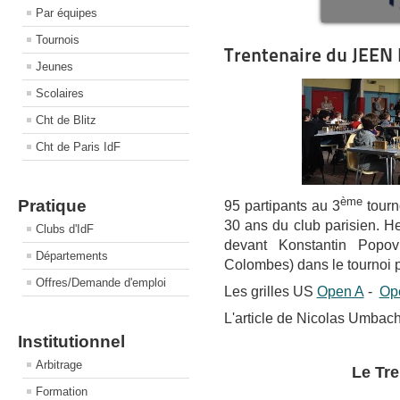
Par équipes
Tournois
Trentenaire du JEEN 
Jeunes
Scolaires
Cht de Blitz
Cht de Paris IdF
ème
Pratique
95 partipants au 3
tourn
30 ans du club parisien. He
Clubs d'IdF
devant Konstantin Popov
Départements
Colombes) dans le tournoi p
Offres/Demande d'emploi
Les grilles US
Open A
-
Op
L'article de Nicolas Umbac
Institutionnel
Arbitrage
Le Tr
Formation