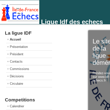
Ligue Idf des echecs
La ligue IDF
Accueil
Le sit
Présentation
de la
ligue
Président
démé
Contacts
Commissions
Rendez-vo
Décisions
sur www.idf
echecs.fr
Circulaire
Competitions
Calendrier