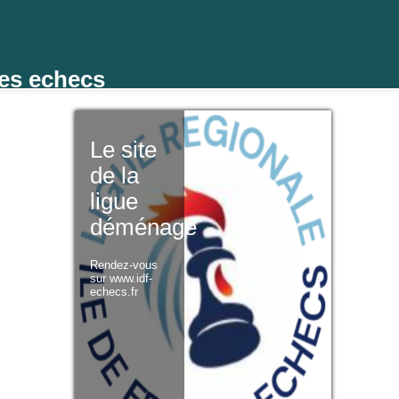
des echecs
Le site
de la
ligue
déménage
Rendez-vous
sur www.idf-
echecs.fr