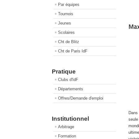
Par équipes
Tournois
Jeunes
Max
Scolaires
Cht de Blitz
Cht de Paris IdF
Pratique
Clubs d'IdF
Départements
Offres/Demande d'emploi
Dans 
Institutionnel
seule
mond
Arbitrage
ultim
Formation
victo