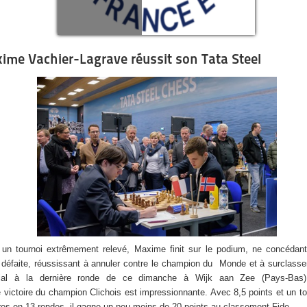
ime Vachier-Lagrave réussit son Tata Steel
un tournoi extrêmement relevé, Maxime finit sur le podium, ne concédant
 défaite, réussissant à annuler contre le champion du Monde et à surclasse
ial à la dernière ronde de ce dimanche à Wijk aan Zee (Pays-Bas)
e victoire du champion Clichois est impressionnante. Avec 8,5 points et un to
ires en 13 rondes, il gagne un peu moins de 20 points au classement Fide.